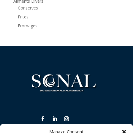
Aliments Divers
Conserves
Frites
Fromages
Manage Consent