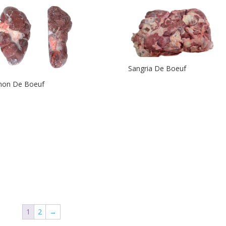
Sangria De Boeuf
non De Boeuf
1
2
→