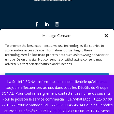
Manage Consent
INFORMATIONS LÉGALES ET CONDITIONS
To provide the best experiences, we use technologies like cookies to
Politique de confidentialité
store and/or access device information. Consenting to these
technologies will allow us to process data such as browsing behavior or
Politique de qualité
unique IDs on this site. Not consenting or withdrawing consent, may
adversely affect certain features and functions.
Conditions générales de vente
Accept
La Société SONAL informe son aimable clientèle qu'elle peut
NOS SERVICES
toujours effectuer ses achats dans tous les Dépôts du Groupe
Deny
Nous contacter
SONAL. Pour tout renseignement contacter ces numéros suivants :
Pour le poisson le service commercial : Cel/WhatsApp : +225 07 09
View preferences
22 18 22 Pour la Viande : Tel +225 07 99 46 45 94 Pour les Céréales
© copyright 2025 SONAL. Tous droits réservés.
et Produits dérivés : +225 07 08 38 23 23 / 07 08 25 12 12 Merci
Cookie Policy
Politique de confidentialité