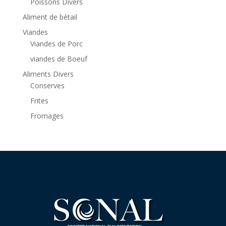
Poissons Divers
Aliment de bétail
Viandes
Viandes de Porc
viandes de Boeuf
Aliments Divers
Conserves
Frites
Fromages