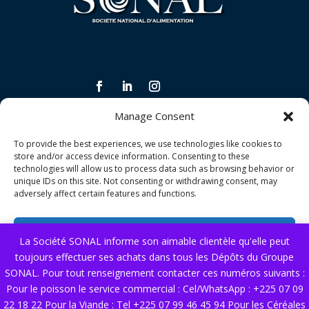
Manage Consent
INFORMATIONS LÉGALES ET CONDITIONS
To provide the best experiences, we use technologies like cookies to
Politique de confidentialité
store and/or access device information. Consenting to these
technologies will allow us to process data such as browsing behavior or
Politique de qualité
unique IDs on this site. Not consenting or withdrawing consent, may
adversely affect certain features and functions.
Conditions générales de vente
Accept
La Société SONAL informe son aimable clientèle qu'elle peut
NOS SERVICES
toujours effectuer ses achats dans tous les Dépôts du Groupe
Deny
Nous contacter
SONAL. Pour tout renseignement contacter ces numéros suivants :
Pour le poisson le service commercial : Cel/WhatsApp : +225 07 09
View preferences
22 18 22 Pour la Viande : Tel +225 07 99 46 45 94 Pour les Céréales