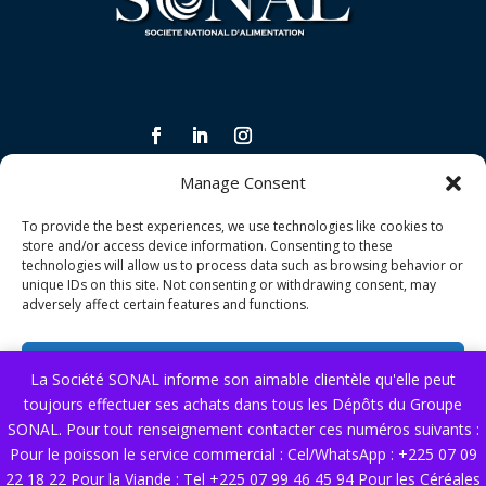
Manage Consent
INFORMATIONS LÉGALES ET CONDITIONS
To provide the best experiences, we use technologies like cookies to
Politique de confidentialité
store and/or access device information. Consenting to these
technologies will allow us to process data such as browsing behavior or
Politique de qualité
unique IDs on this site. Not consenting or withdrawing consent, may
adversely affect certain features and functions.
Conditions générales de vente
Accept
La Société SONAL informe son aimable clientèle qu'elle peut
NOS SERVICES
toujours effectuer ses achats dans tous les Dépôts du Groupe
Deny
Nous contacter
SONAL. Pour tout renseignement contacter ces numéros suivants :
Pour le poisson le service commercial : Cel/WhatsApp : +225 07 09
View preferences
22 18 22 Pour la Viande : Tel +225 07 99 46 45 94 Pour les Céréales