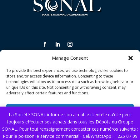
Manage Consent
INFORMATIONS LÉGALES ET CONDITIONS
To provide the best experiences, we use technologies like cookies to
Politique de confidentialité
store and/or access device information. Consenting to these
technologies will allow us to process data such as browsing behavior or
Politique de qualité
unique IDs on this site. Not consenting or withdrawing consent, may
adversely affect certain features and functions.
Conditions générales de vente
Accept
La Société SONAL informe son aimable clientèle qu'elle peut
NOS SERVICES
toujours effectuer ses achats dans tous les Dépôts du Groupe
Deny
Nous contacter
SONAL. Pour tout renseignement contacter ces numéros suivants :
Pour le poisson le service commercial : Cel/WhatsApp : +225 07 09
View preferences