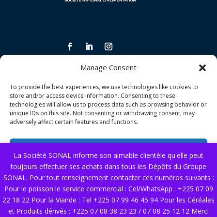
Manage Consent
INFORMATIONS LÉGALES ET CONDITIONS
To provide the best experiences, we use technologies like cookies to
Politique de confidentialité
store and/or access device information. Consenting to these
technologies will allow us to process data such as browsing behavior or
Politique de qualité
unique IDs on this site. Not consenting or withdrawing consent, may
adversely affect certain features and functions.
Conditions générales de vente
Accept
La Société SONAL informe son aimable clientèle qu'elle peut
NOS SERVICES
toujours effectuer ses achats dans tous les Dépôts du Groupe
Deny
Nous contacter
SONAL. Pour tout renseignement contacter ces numéros suivants :
Pour le poisson le service commercial : Cel/WhatsApp : +225 07 09
View preferences
22 18 22 Pour la Viande : Tel +225 07 99 46 45 94 Pour les Céréales
© copyright 2025 SONAL. Tous droits réservés.
et Produits dérivés : +225 07 08 38 23 23 / 07 08 25 12 12 Merci
Cookie Policy
Politique de confidentialité