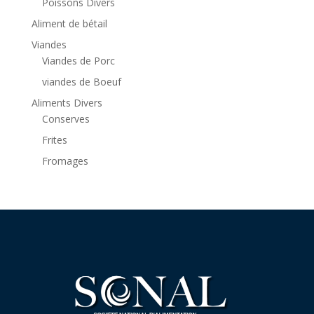
Poissons Divers
Aliment de bétail
Viandes
Viandes de Porc
viandes de Boeuf
Aliments Divers
Conserves
Frites
Fromages