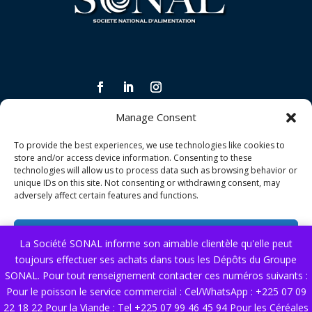
Manage Consent
INFORMATIONS LÉGALES ET CONDITIONS
To provide the best experiences, we use technologies like cookies to
Politique de confidentialité
store and/or access device information. Consenting to these
technologies will allow us to process data such as browsing behavior or
Politique de qualité
unique IDs on this site. Not consenting or withdrawing consent, may
adversely affect certain features and functions.
Conditions générales de vente
Accept
La Société SONAL informe son aimable clientèle qu'elle peut
NOS SERVICES
toujours effectuer ses achats dans tous les Dépôts du Groupe
Deny
Nous contacter
SONAL. Pour tout renseignement contacter ces numéros suivants :
Pour le poisson le service commercial : Cel/WhatsApp : +225 07 09
View preferences
22 18 22 Pour la Viande : Tel +225 07 99 46 45 94 Pour les Céréales