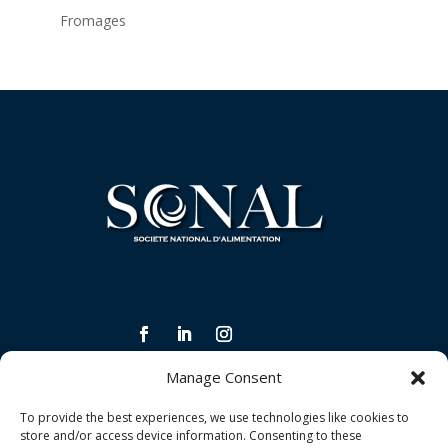
Fromages
Manage Consent
INFORMATIONS LÉGALES ET CONDITIONS
To provide the best experiences, we use technologies like cookies to
Politique de confidentialité
store and/or access device information. Consenting to these