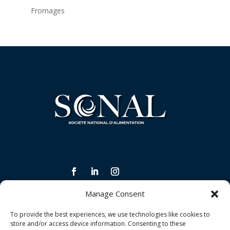
Fromages
Manage Consent
INFORMATIONS LÉGALES ET CONDITIONS
To provide the best experiences, we use technologies like cookies to
Politique de confidentialité
store and/or access device information. Consenting to these