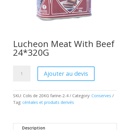
Lucheon Meat With Beef
24*320G
Lucheon
Ajouter au devis
Meat
With
Beef
24*320G
SKU:
Colis de 20KG farine-2-4
Category:
Conserves
quantity
Tag:
céréales et produits derivés
Description