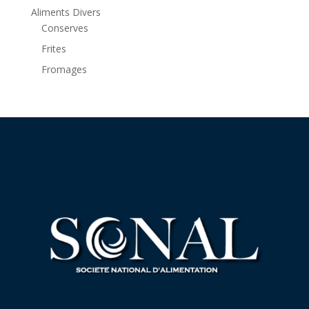
Aliments Divers
Conserves
Frites
Fromages