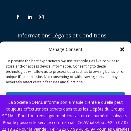
Informations Légales et Conditions
Politique de confidentialité
Manage Consent
Politique de qualité
To provide the best experiences, we use technologies like cookies to
Conditions générales de vente
store and/or access device information. Consenting to these
technologies will allow us to process data such as browsing behavior or
unique IDs on this site. Not consenting or withdrawing consent, may
Nos Services
adversely affect certain features and functions.
Nous contacter
Accept
La Société SONAL informe son aimable clientèle qu'elle peut
toujours effectuer ses achats dans tous les Dépôts du Groupe
Deny
SONAL. Pour tout renseignement contacter ces numéros suivants :
© copyright 2025 SONAL. Tous droits réservés.
Pour le poisson le service commercial : Cel/WhatsApp : +225 07 09
View preferences
22 18 22 Pour la Viande : Tel +225 07 99 46 45 94 Pour les Céréales